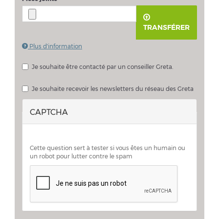
TRANSFÉRER
Plus d'information
Les fichiers doivent peser moins de
2 Mo
.
Extensions autorisées :
pdf doc docx
.
Je souhaite être contacté par un conseiller Greta.
Je souhaite échanger sur mon projet avec un conseiller Greta
Je souhaite recevoir les newsletters du réseau des Greta
CAPTCHA
Cette question sert à tester si vous êtes un humain ou
un robot pour lutter contre le spam