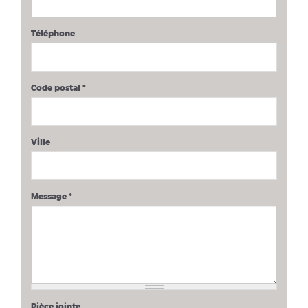
Téléphone
Code postal
*
Ville
Message
*
Pièce jointe