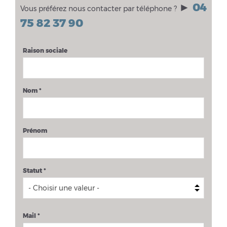
►
04
Vous préférez nous contacter par téléphone ?
75 82 37 90
Raison sociale
Nom
*
Prénom
Statut
*
Mail
*