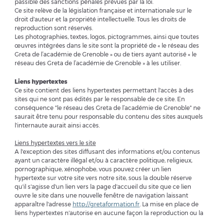
passible des sanctions pénales prévues par la loi.
Ce site relève de la législation française et internationale sur le
droit d'auteur et la propriété intellectuelle. Tous les droits de
reproduction sont réservés.
Les photographies, textes, logos, pictogrammes, ainsi que toutes
œuvres intégrées dans le site sont la propriété de «
le réseau des
Greta de
l’académie de Grenoble » ou de tiers ayant autorisé «
le
réseau des Greta de l’académie de Grenoble » à les utiliser.
Liens hypertextes
Ce site contient des liens hypertextes permettant l'accès à des
sites qui ne sont pas édités par le responsable de ce site. En
conséquence "le réseau des Greta de
l’académie
de Grenoble" ne
saurait être tenu pour responsable du contenu des sites auxquels
l'internaute aurait ainsi accès.
Liens hypertextes vers le site
A l'exception des sites diffusant des informations et/ou contenus
ayant un caractère illégal et/ou à caractère politique, religieux,
pornographique, xénophobe, vous pouvez créer un lien
hypertexte sur votre site vers notre site, sous la double réserve
qu'il s'agisse d'un lien vers la page d'accueil du site que ce lien
ouvre le site dans une nouvelle fenêtre de navigation laissant
apparaître l'adresse
http://gretaformation.fr
. La mise en place de
liens hypertextes n'autorise en aucune façon la reproduction ou la