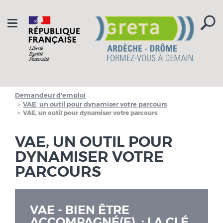
Aller à la navigation
Aller au contenu
Toggle
navigation
Demandeur d'emploi
VAE, un outil pour dynamiser votre parcours
VAE, un outil pour dynamiser votre parcours
VAE, UN OUTIL POUR
DYNAMISER VOTRE
PARCOURS
VAE - BIEN ÊTRE
ACCOMPAGNÉ(E) : LA CLÉ