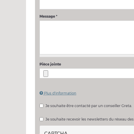
Message
*
Pièce jointe
Plus d'information
Les fichiers doivent peser moins de
2 Mo
.
Extensions autorisées :
pdf doc docx
.
Je souhaite être contacté par un conseiller Greta.
Je souhaite échanger sur mon projet avec un consei
Je souhaite recevoir les newsletters du réseau des
CAPTCHA