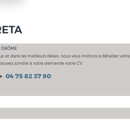
RETA
E DRÔME
 et dans les meilleurs délais, nous vous invitons à détailler votre
 pouvez joindre à votre demande votre CV.
►
04 75 82 37 90