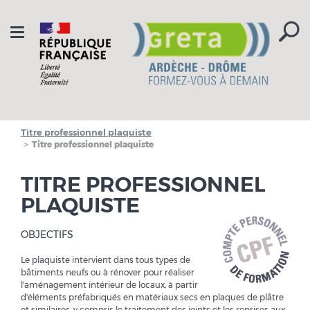
Aller à la navigation
Aller au contenu
Toggle
navigation
Titre professionnel plaquiste
Titre professionnel plaquiste
TITRE PROFESSIONNEL
PLAQUISTE
OBJECTIFS
Le plaquiste intervient dans tous types de
bâtiments neufs ou à rénover pour réaliser
l'aménagement intérieur de locaux, à partir
d'éléments préfabriqués en matériaux secs en plaques de plâtre
et similaires, y compris le traitement des joints et les reprises aux